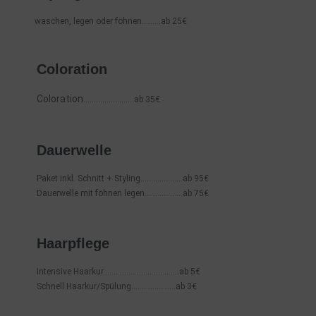
waschen, legen oder föhnen………ab 25€
Coloration
Coloration
……………………ab 35€
Dauerwelle
Paket inkl. Schnitt + Styling………………..ab 95€
Dauerwelle mit föhnen legen………………ab 75€
Haarpflege
Intensive Haarkur………………………………ab 5€
Schnell Haarkur/Spülung…………………ab 3€