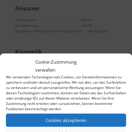
Frisuren
Hockstecken…………………………………………………………ab 40€
Flechtfrisuren……………………………………………………….ab 20€
Brautfrisur + Make up mit 1x Probestecken…….auf Anfrage
Kosmetik
Cookie-Zustimmung
Augenbrauen zupfen………………7€
verwalten
Augenbrauen färben…
……………8€
Wir verwenden Technologien wie Cookies, um Geräteinformationen zu
Wimpern färben………………………11€
speichern und/oder darauf zuzugreifen. Wir tun dies, um das Surferlebnis
zu verbessern und um personalisierte Werbung anzuzeigen. Wenn Sie
diesen Technologien zustimmen, können wir Daten wie das Surfverhalten
oder eindeutige IDs auf dieser Website verarbeiten. Wenn Sie Ihre
Strähnen
Zustimmung nicht erteilen oder zurückziehen, können bestimmte
Funktionen beeinträchtigt werden.
Highlights Strähnen……………………….ab 26€
Halber Kopf…………………………………..ab 45€
Cookies akzeptieren
Ganzer Kopf………………………………….ab 70€
Einzelne Strähne………………………………….6€